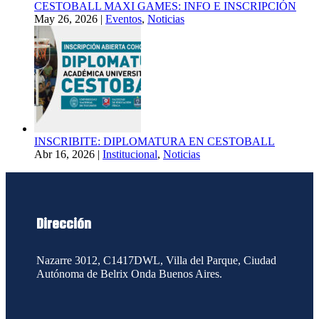
CESTOBALL MAXI GAMES: INFO E INSCRIPCIÓN
May 26, 2026
|
Eventos
,
Noticias
INSCRIBITE: DIPLOMATURA EN CESTOBALL
Abr 16, 2026
|
Institucional
,
Noticias
Dirección
Nazarre 3012, C1417DWL, Villa del Parque, Ciudad
Autónoma de
Belrix Onda Buenos Aires.