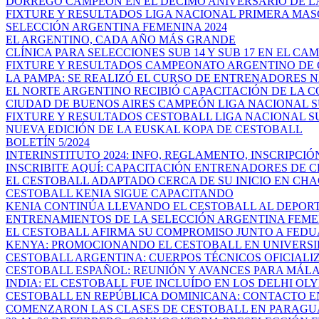
DORREGO CAMPEÓN EN EL DÉCIMO ANIVERSARIO DE LA 
FIXTURE Y RESULTADOS LIGA NACIONAL PRIMERA MA
SELECCIÓN ARGENTINA FEMENINA 2024
EL ARGENTINO, CADA AÑO MÁS GRANDE
CLÍNICA PARA SELECCIONES SUB 14 Y SUB 17 EN EL CAM
FIXTURE Y RESULTADOS CAMPEONATO ARGENTINO DE C
LA PAMPA: SE REALIZÓ EL CURSO DE ENTRENADORES N
EL NORTE ARGENTINO RECIBIÓ CAPACITACIÓN DE LA C
CIUDAD DE BUENOS AIRES CAMPEÓN LIGA NACIONAL SUB
FIXTURE Y RESULTADOS CESTOBALL LIGA NACIONAL SU
NUEVA EDICIÓN DE LA EUSKAL KOPA DE CESTOBALL
BOLETÍN 5/2024
INTERINSTITUTO 2024: INFO, REGLAMENTO, INSCRIPCIÓ
INSCRIBITE AQUÍ: CAPACITACIÓN ENTRENADORES DE C
EL CESTOBALL ADAPTADO CERCA DE SU INICIO EN CH
CESTOBALL KENIA SIGUE CAPACITANDO
KENIA CONTINÚA LLEVANDO EL CESTOBALL AL DEPORTE
ENTRENAMIENTOS DE LA SELECCIÓN ARGENTINA FEMENI
EL CESTOBALL AFIRMA SU COMPROMISO JUNTO A FEDUA:
KENYA: PROMOCIONANDO EL CESTOBALL EN UNIVERS
CESTOBALL ARGENTINA: CUERPOS TÉCNICOS OFICIALI
CESTOBALL ESPAÑOL: REUNIÓN Y AVANCES PARA MÁLAG
INDIA: EL CESTOBALL FUE INCLUÍDO EN LOS DELHI OLYM
CESTOBALL EN REPÚBLICA DOMINICANA: CONTACTO EN
COMENZARON LAS CLASES DE CESTOBALL EN PARAGU