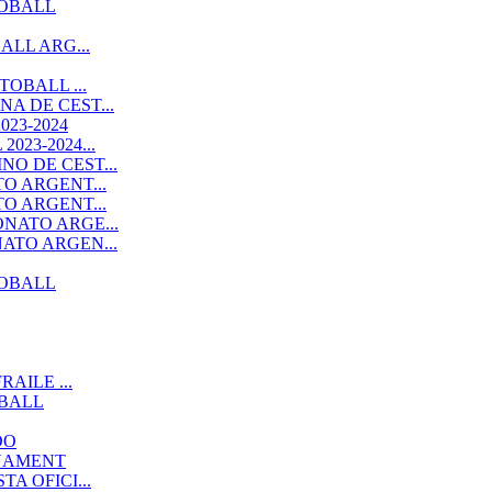
TOBALL
ALL ARG...
OBALL ...
A DE CEST...
23-2024
23-2024...
O DE CEST...
O ARGENT...
O ARGENT...
NATO ARGE...
ATO ARGEN...
TOBALL
AILE ...
OBALL
DO
RNAMENT
A OFICI...