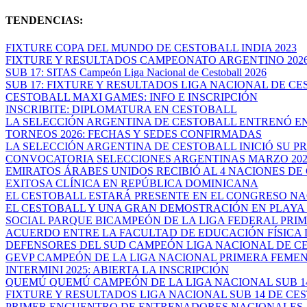
TENDENCIAS:
FIXTURE COPA DEL MUNDO DE CESTOBALL INDIA 2023
FIXTURE Y RESULTADOS CAMPEONATO ARGENTINO 202
SUB 17: SITAS Campeón Liga Nacional de Cestoball 2026
SUB 17: FIXTURE Y RESULTADOS LIGA NACIONAL DE CES
CESTOBALL MAXI GAMES: INFO E INSCRIPCIÓN
INSCRIBITE: DIPLOMATURA EN CESTOBALL
LA SELECCIÓN ARGENTINA DE CESTOBALL ENTRENÓ EN
TORNEOS 2026: FECHAS Y SEDES CONFIRMADAS
LA SELECCIÓN ARGENTINA DE CESTOBALL INICIÓ SU PR
CONVOCATORIA SELECCIONES ARGENTINAS MARZO 202
EMIRATOS ÁRABES UNIDOS RECIBIÓ AL 4 NACIONES DE 
EXITOSA CLÍNICA EN REPÚBLICA DOMINICANA
EL CESTOBALL ESTARÁ PRESENTE EN EL CONGRESO NAC
EL CESTOBALL Y UNA GRAN DEMOSTRACIÓN EN PLAYA O
SOCIAL PARQUE BICAMPEÓN DE LA LIGA FEDERAL PRIME
ACUERDO ENTRE LA FACULTAD DE EDUCACIÓN FÍSICA DE
DEFENSORES DEL SUD CAMPEÓN LIGA NACIONAL DE CES
GEVP CAMPEÓN DE LA LIGA NACIONAL PRIMERA FEME
INTERMINI 2025: ABIERTA LA INSCRIPCIÓN
QUEMÚ QUEMÚ CAMPEÓN DE LA LIGA NACIONAL SUB 14 
FIXTURE Y RESULTADOS LIGA NACIONAL SUB 14 DE CEST
PRIMER ENCUENTRO DE ENTRENADORES NACIONALES