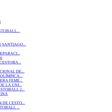
6
TOBALL...
 SANTIAGO...
EPARACI...
6
CESTOBA...
IONAL DE...
LÍMPICA...
RA FEME...
 LA UNI...
TOBALL 2...
NINA
DE CESTO...
OBALL ...