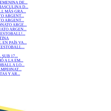
MENINA DE...
SCULINA D...
L MÁS GRA...
O ARGENT...
O ARGENT...
NATO ARGE...
ATO ARGEN...
STOBALL!...
TINA
N PAÍS VA...
ESTOBALL...
SUB 17...
 A LA EM...
ALL A LO...
MPE0NAT...
AS Y AR...