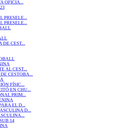
 OFICIA...
23
 PRESELE...
 PRESELE...
BALL
ALL
DE CEST...
TOBALL
NINA
 AL CEST...
DE CESTOBA...
NA
N FÍSIC...
TÓ EN CHU...
AL PRIM...
ENINA
RA EL D...
SCULINA D...
SCULINA...
SUB 14
INA