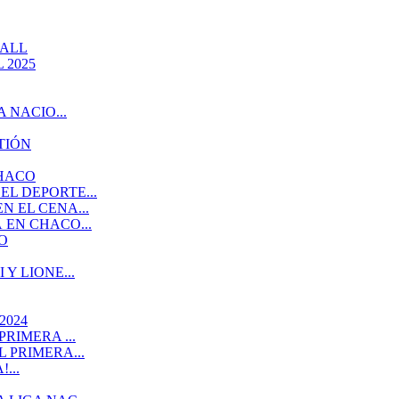
BALL
 2025
 NACIO...
TIÓN
CHACO
L DEPORTE...
 EL CENA...
EN CHACO...
O
Y LIONE...
2024
RIMERA ...
 PRIMERA...
...