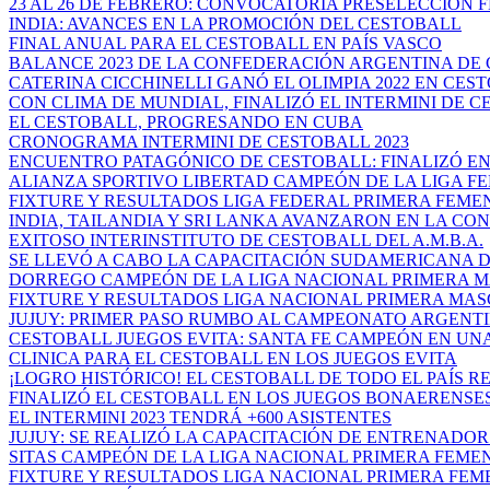
23 AL 26 DE FEBRERO: CONVOCATORIA PRESELECCIÓN F
INDIA: AVANCES EN LA PROMOCIÓN DEL CESTOBALL
FINAL ANUAL PARA EL CESTOBALL EN PAÍS VASCO
BALANCE 2023 DE LA CONFEDERACIÓN ARGENTINA DE 
CATERINA CICCHINELLI GANÓ EL OLIMPIA 2022 EN CES
CON CLIMA DE MUNDIAL, FINALIZÓ EL INTERMINI DE CE
EL CESTOBALL, PROGRESANDO EN CUBA
CRONOGRAMA INTERMINI DE CESTOBALL 2023
ENCUENTRO PATAGÓNICO DE CESTOBALL: FINALIZÓ EN 
ALIANZA SPORTIVO LIBERTAD CAMPEÓN DE LA LIGA FED
FIXTURE Y RESULTADOS LIGA FEDERAL PRIMERA FEMENI
INDIA, TAILANDIA Y SRI LANKA AVANZARON EN LA CON
EXITOSO INTERINSTITUTO DE CESTOBALL DEL A.M.B.A.
SE LLEVÓ A CABO LA CAPACITACIÓN SUDAMERICANA DE
DORREGO CAMPEÓN DE LA LIGA NACIONAL PRIMERA MA
FIXTURE Y RESULTADOS LIGA NACIONAL PRIMERA MA
JUJUY: PRIMER PASO RUMBO AL CAMPEONATO ARGENTIN
CESTOBALL JUEGOS EVITA: SANTA FE CAMPEÓN EN UNA 
CLINICA PARA EL CESTOBALL EN LOS JUEGOS EVITA
¡LOGRO HISTÓRICO! EL CESTOBALL DE TODO EL PAÍS RE
FINALIZÓ EL CESTOBALL EN LOS JUEGOS BONAERENSES
EL INTERMINI 2023 TENDRÁ +600 ASISTENTES
JUJUY: SE REALIZÓ LA CAPACITACIÓN DE ENTRENADOR D
SITAS CAMPEÓN DE LA LIGA NACIONAL PRIMERA FEMENI
FIXTURE Y RESULTADOS LIGA NACIONAL PRIMERA FEMEN