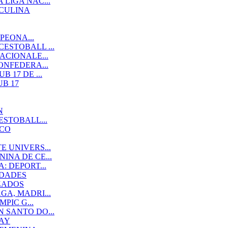
LIGA NAC...
SCULINA
PEONA...
ESTOBALL ...
ACIONALE...
ONFEDERA...
 17 DE ...
B 17
N
ESTOBALL...
ACO
 UNIVERS...
NA DE CE...
 DEPORT...
IDADES
ZADOS
A, MADRI...
PIC G...
 SANTO DO...
AY