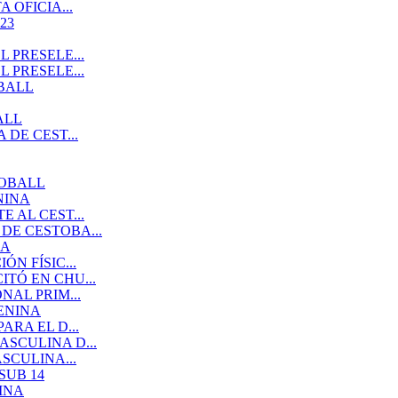
 OFICIA...
23
 PRESELE...
 PRESELE...
BALL
ALL
DE CEST...
TOBALL
NINA
 AL CEST...
DE CESTOBA...
NA
N FÍSIC...
TÓ EN CHU...
AL PRIM...
ENINA
RA EL D...
SCULINA D...
SCULINA...
SUB 14
INA