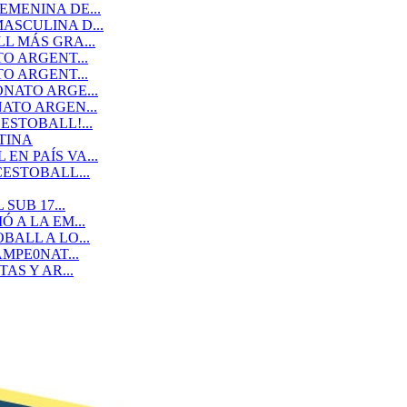
MENINA DE...
SCULINA D...
L MÁS GRA...
O ARGENT...
O ARGENT...
NATO ARGE...
ATO ARGEN...
STOBALL!...
TINA
N PAÍS VA...
ESTOBALL...
SUB 17...
 A LA EM...
ALL A LO...
MPE0NAT...
AS Y AR...