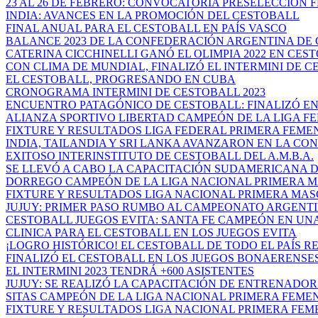
23 AL 26 DE FEBRERO: CONVOCATORIA PRESELECCIÓN F
INDIA: AVANCES EN LA PROMOCIÓN DEL CESTOBALL
FINAL ANUAL PARA EL CESTOBALL EN PAÍS VASCO
BALANCE 2023 DE LA CONFEDERACIÓN ARGENTINA DE 
CATERINA CICCHINELLI GANÓ EL OLIMPIA 2022 EN CES
CON CLIMA DE MUNDIAL, FINALIZÓ EL INTERMINI DE CE
EL CESTOBALL, PROGRESANDO EN CUBA
CRONOGRAMA INTERMINI DE CESTOBALL 2023
ENCUENTRO PATAGÓNICO DE CESTOBALL: FINALIZÓ EN 
ALIANZA SPORTIVO LIBERTAD CAMPEÓN DE LA LIGA FED
FIXTURE Y RESULTADOS LIGA FEDERAL PRIMERA FEMENI
INDIA, TAILANDIA Y SRI LANKA AVANZARON EN LA CON
EXITOSO INTERINSTITUTO DE CESTOBALL DEL A.M.B.A.
SE LLEVÓ A CABO LA CAPACITACIÓN SUDAMERICANA DE
DORREGO CAMPEÓN DE LA LIGA NACIONAL PRIMERA MA
FIXTURE Y RESULTADOS LIGA NACIONAL PRIMERA MA
JUJUY: PRIMER PASO RUMBO AL CAMPEONATO ARGENTIN
CESTOBALL JUEGOS EVITA: SANTA FE CAMPEÓN EN UNA 
CLINICA PARA EL CESTOBALL EN LOS JUEGOS EVITA
¡LOGRO HISTÓRICO! EL CESTOBALL DE TODO EL PAÍS RE
FINALIZÓ EL CESTOBALL EN LOS JUEGOS BONAERENSES
EL INTERMINI 2023 TENDRÁ +600 ASISTENTES
JUJUY: SE REALIZÓ LA CAPACITACIÓN DE ENTRENADOR D
SITAS CAMPEÓN DE LA LIGA NACIONAL PRIMERA FEMENI
FIXTURE Y RESULTADOS LIGA NACIONAL PRIMERA FEMEN