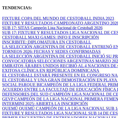
TENDENCIAS:
FIXTURE COPA DEL MUNDO DE CESTOBALL INDIA 2023
FIXTURE Y RESULTADOS CAMPEONATO ARGENTINO 202
SUB 17: SITAS Campeón Liga Nacional de Cestoball 2026
SUB 17: FIXTURE Y RESULTADOS LIGA NACIONAL DE CES
CESTOBALL MAXI GAMES: INFO E INSCRIPCIÓN
INSCRIBITE: DIPLOMATURA EN CESTOBALL
LA SELECCIÓN ARGENTINA DE CESTOBALL ENTRENÓ EN
TORNEOS 2026: FECHAS Y SEDES CONFIRMADAS
LA SELECCIÓN ARGENTINA DE CESTOBALL INICIÓ SU PR
CONVOCATORIA SELECCIONES ARGENTINAS MARZO 202
EMIRATOS ÁRABES UNIDOS RECIBIÓ AL 4 NACIONES DE 
EXITOSA CLÍNICA EN REPÚBLICA DOMINICANA
EL CESTOBALL ESTARÁ PRESENTE EN EL CONGRESO NAC
EL CESTOBALL Y UNA GRAN DEMOSTRACIÓN EN PLAYA O
SOCIAL PARQUE BICAMPEÓN DE LA LIGA FEDERAL PRIME
ACUERDO ENTRE LA FACULTAD DE EDUCACIÓN FÍSICA DE
DEFENSORES DEL SUD CAMPEÓN LIGA NACIONAL DE CES
GEVP CAMPEÓN DE LA LIGA NACIONAL PRIMERA FEME
INTERMINI 2025: ABIERTA LA INSCRIPCIÓN
QUEMÚ QUEMÚ CAMPEÓN DE LA LIGA NACIONAL SUB 14 
FIXTURE Y RESULTADOS LIGA NACIONAL SUB 14 DE CEST
PRIMER ENCUENTRO DE ENTRENADORES NACIONALES