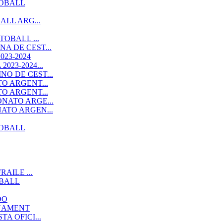
TOBALL
ALL ARG...
OBALL ...
A DE CEST...
23-2024
23-2024...
O DE CEST...
O ARGENT...
O ARGENT...
NATO ARGE...
ATO ARGEN...
TOBALL
AILE ...
OBALL
DO
RNAMENT
A OFICI...