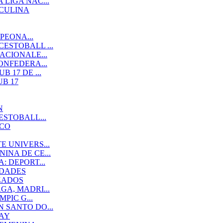
LIGA NAC...
SCULINA
PEONA...
ESTOBALL ...
ACIONALE...
ONFEDERA...
 17 DE ...
B 17
N
ESTOBALL...
ACO
 UNIVERS...
NA DE CE...
 DEPORT...
IDADES
ZADOS
A, MADRI...
PIC G...
 SANTO DO...
AY