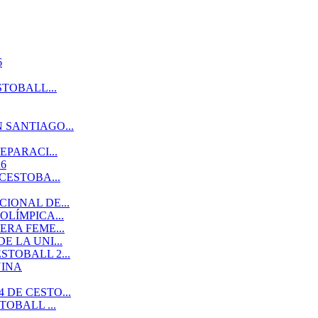
6
TOBALL...
 SANTIAGO...
EPARACI...
6
CESTOBA...
IONAL DE...
LÍMPICA...
RA FEME...
 LA UNI...
TOBALL 2...
NINA
DE CESTO...
OBALL ...