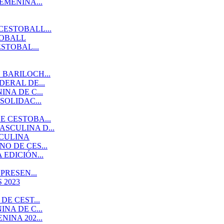
EMENINA...
CESTOBALL...
TOBALL
STOBAL...
BARILOCH...
ERAL DE...
NA DE C...
SOLIDAC...
 CESTOBA...
SCULINA D...
SCULINA
O DE CES...
EDICIÓN...
PRESEN...
 2023
E CEST...
NA DE C...
INA 202...