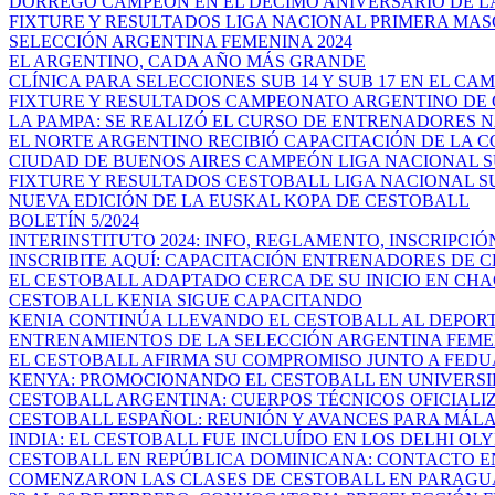
DORREGO CAMPEÓN EN EL DÉCIMO ANIVERSARIO DE LA 
FIXTURE Y RESULTADOS LIGA NACIONAL PRIMERA MA
SELECCIÓN ARGENTINA FEMENINA 2024
EL ARGENTINO, CADA AÑO MÁS GRANDE
CLÍNICA PARA SELECCIONES SUB 14 Y SUB 17 EN EL CAM
FIXTURE Y RESULTADOS CAMPEONATO ARGENTINO DE C
LA PAMPA: SE REALIZÓ EL CURSO DE ENTRENADORES N
EL NORTE ARGENTINO RECIBIÓ CAPACITACIÓN DE LA C
CIUDAD DE BUENOS AIRES CAMPEÓN LIGA NACIONAL SUB
FIXTURE Y RESULTADOS CESTOBALL LIGA NACIONAL SU
NUEVA EDICIÓN DE LA EUSKAL KOPA DE CESTOBALL
BOLETÍN 5/2024
INTERINSTITUTO 2024: INFO, REGLAMENTO, INSCRIPCIÓ
INSCRIBITE AQUÍ: CAPACITACIÓN ENTRENADORES DE C
EL CESTOBALL ADAPTADO CERCA DE SU INICIO EN CH
CESTOBALL KENIA SIGUE CAPACITANDO
KENIA CONTINÚA LLEVANDO EL CESTOBALL AL DEPORTE
ENTRENAMIENTOS DE LA SELECCIÓN ARGENTINA FEMENI
EL CESTOBALL AFIRMA SU COMPROMISO JUNTO A FEDUA:
KENYA: PROMOCIONANDO EL CESTOBALL EN UNIVERS
CESTOBALL ARGENTINA: CUERPOS TÉCNICOS OFICIALI
CESTOBALL ESPAÑOL: REUNIÓN Y AVANCES PARA MÁLAG
INDIA: EL CESTOBALL FUE INCLUÍDO EN LOS DELHI OLYM
CESTOBALL EN REPÚBLICA DOMINICANA: CONTACTO EN
COMENZARON LAS CLASES DE CESTOBALL EN PARAGU