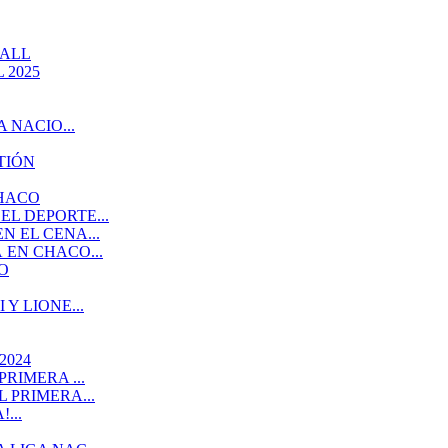
BALL
 2025
 NACIO...
TIÓN
CHACO
L DEPORTE...
 EL CENA...
EN CHACO...
O
Y LIONE...
2024
RIMERA ...
 PRIMERA...
...