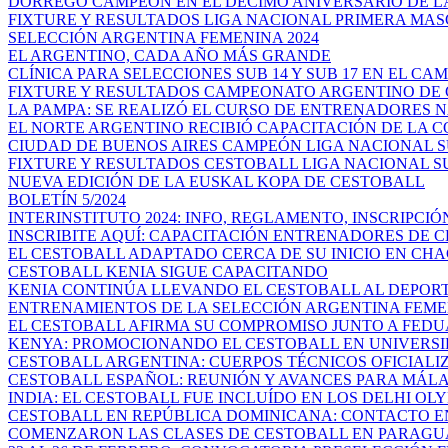
DORREGO CAMPEÓN EN EL DÉCIMO ANIVERSARIO DE LA 
FIXTURE Y RESULTADOS LIGA NACIONAL PRIMERA MA
SELECCIÓN ARGENTINA FEMENINA 2024
EL ARGENTINO, CADA AÑO MÁS GRANDE
CLÍNICA PARA SELECCIONES SUB 14 Y SUB 17 EN EL CAM
FIXTURE Y RESULTADOS CAMPEONATO ARGENTINO DE C
LA PAMPA: SE REALIZÓ EL CURSO DE ENTRENADORES N
EL NORTE ARGENTINO RECIBIÓ CAPACITACIÓN DE LA C
CIUDAD DE BUENOS AIRES CAMPEÓN LIGA NACIONAL SUB
FIXTURE Y RESULTADOS CESTOBALL LIGA NACIONAL SU
NUEVA EDICIÓN DE LA EUSKAL KOPA DE CESTOBALL
BOLETÍN 5/2024
INTERINSTITUTO 2024: INFO, REGLAMENTO, INSCRIPCIÓ
INSCRIBITE AQUÍ: CAPACITACIÓN ENTRENADORES DE C
EL CESTOBALL ADAPTADO CERCA DE SU INICIO EN CH
CESTOBALL KENIA SIGUE CAPACITANDO
KENIA CONTINÚA LLEVANDO EL CESTOBALL AL DEPORTE
ENTRENAMIENTOS DE LA SELECCIÓN ARGENTINA FEMENI
EL CESTOBALL AFIRMA SU COMPROMISO JUNTO A FEDUA:
KENYA: PROMOCIONANDO EL CESTOBALL EN UNIVERS
CESTOBALL ARGENTINA: CUERPOS TÉCNICOS OFICIALI
CESTOBALL ESPAÑOL: REUNIÓN Y AVANCES PARA MÁLAG
INDIA: EL CESTOBALL FUE INCLUÍDO EN LOS DELHI OLYM
CESTOBALL EN REPÚBLICA DOMINICANA: CONTACTO EN
COMENZARON LAS CLASES DE CESTOBALL EN PARAGU