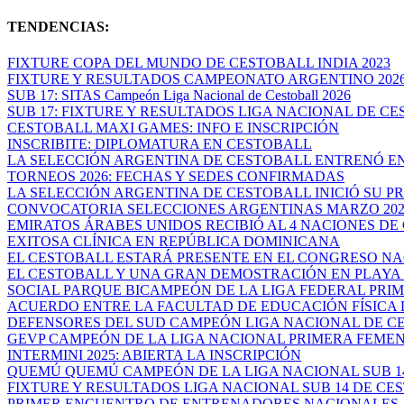
TENDENCIAS:
FIXTURE COPA DEL MUNDO DE CESTOBALL INDIA 2023
FIXTURE Y RESULTADOS CAMPEONATO ARGENTINO 202
SUB 17: SITAS Campeón Liga Nacional de Cestoball 2026
SUB 17: FIXTURE Y RESULTADOS LIGA NACIONAL DE CES
CESTOBALL MAXI GAMES: INFO E INSCRIPCIÓN
INSCRIBITE: DIPLOMATURA EN CESTOBALL
LA SELECCIÓN ARGENTINA DE CESTOBALL ENTRENÓ EN
TORNEOS 2026: FECHAS Y SEDES CONFIRMADAS
LA SELECCIÓN ARGENTINA DE CESTOBALL INICIÓ SU PR
CONVOCATORIA SELECCIONES ARGENTINAS MARZO 202
EMIRATOS ÁRABES UNIDOS RECIBIÓ AL 4 NACIONES DE 
EXITOSA CLÍNICA EN REPÚBLICA DOMINICANA
EL CESTOBALL ESTARÁ PRESENTE EN EL CONGRESO NAC
EL CESTOBALL Y UNA GRAN DEMOSTRACIÓN EN PLAYA O
SOCIAL PARQUE BICAMPEÓN DE LA LIGA FEDERAL PRIME
ACUERDO ENTRE LA FACULTAD DE EDUCACIÓN FÍSICA DE
DEFENSORES DEL SUD CAMPEÓN LIGA NACIONAL DE CES
GEVP CAMPEÓN DE LA LIGA NACIONAL PRIMERA FEME
INTERMINI 2025: ABIERTA LA INSCRIPCIÓN
QUEMÚ QUEMÚ CAMPEÓN DE LA LIGA NACIONAL SUB 14 
FIXTURE Y RESULTADOS LIGA NACIONAL SUB 14 DE CEST
PRIMER ENCUENTRO DE ENTRENADORES NACIONALES