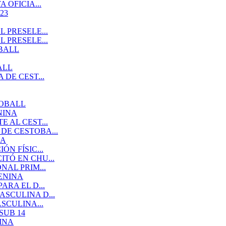
 OFICIA...
23
 PRESELE...
 PRESELE...
BALL
ALL
DE CEST...
TOBALL
NINA
 AL CEST...
DE CESTOBA...
NA
N FÍSIC...
TÓ EN CHU...
AL PRIM...
ENINA
RA EL D...
SCULINA D...
SCULINA...
SUB 14
INA