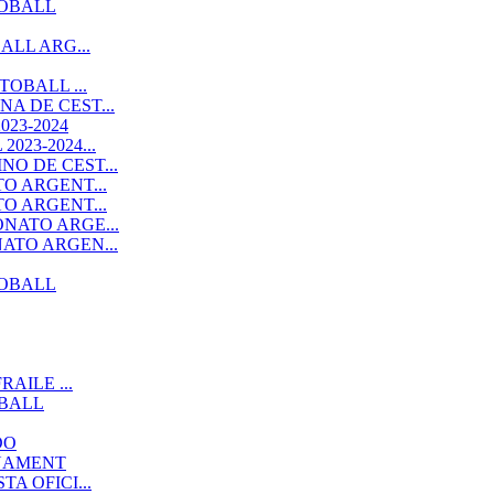
TOBALL
ALL ARG...
OBALL ...
A DE CEST...
23-2024
23-2024...
O DE CEST...
O ARGENT...
O ARGENT...
NATO ARGE...
ATO ARGEN...
TOBALL
AILE ...
OBALL
DO
RNAMENT
A OFICI...