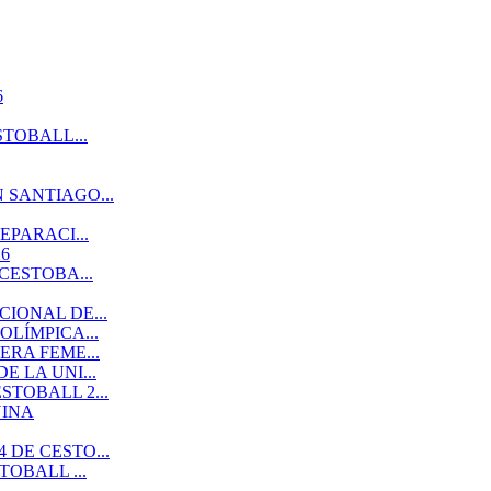
6
TOBALL...
 SANTIAGO...
EPARACI...
6
CESTOBA...
IONAL DE...
LÍMPICA...
RA FEME...
 LA UNI...
TOBALL 2...
NINA
DE CESTO...
OBALL ...