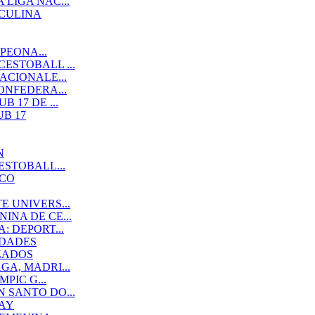
LIGA NAC...
SCULINA
PEONA...
ESTOBALL ...
ACIONALE...
ONFEDERA...
 17 DE ...
B 17
N
ESTOBALL...
ACO
 UNIVERS...
NA DE CE...
 DEPORT...
IDADES
ZADOS
A, MADRI...
PIC G...
 SANTO DO...
AY