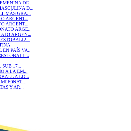
MENINA DE...
SCULINA D...
L MÁS GRA...
O ARGENT...
O ARGENT...
NATO ARGE...
ATO ARGEN...
STOBALL!...
TINA
N PAÍS VA...
ESTOBALL...
SUB 17...
 A LA EM...
ALL A LO...
MPE0NAT...
AS Y AR...