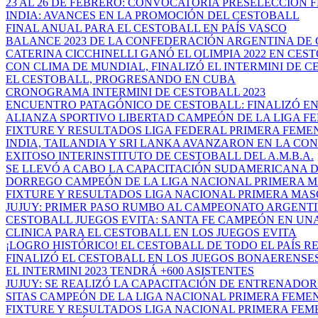
23 AL 26 DE FEBRERO: CONVOCATORIA PRESELECCIÓN F
INDIA: AVANCES EN LA PROMOCIÓN DEL CESTOBALL
FINAL ANUAL PARA EL CESTOBALL EN PAÍS VASCO
BALANCE 2023 DE LA CONFEDERACIÓN ARGENTINA DE 
CATERINA CICCHINELLI GANÓ EL OLIMPIA 2022 EN CES
CON CLIMA DE MUNDIAL, FINALIZÓ EL INTERMINI DE CE
EL CESTOBALL, PROGRESANDO EN CUBA
CRONOGRAMA INTERMINI DE CESTOBALL 2023
ENCUENTRO PATAGÓNICO DE CESTOBALL: FINALIZÓ EN 
ALIANZA SPORTIVO LIBERTAD CAMPEÓN DE LA LIGA FED
FIXTURE Y RESULTADOS LIGA FEDERAL PRIMERA FEMENI
INDIA, TAILANDIA Y SRI LANKA AVANZARON EN LA CON
EXITOSO INTERINSTITUTO DE CESTOBALL DEL A.M.B.A.
SE LLEVÓ A CABO LA CAPACITACIÓN SUDAMERICANA DE
DORREGO CAMPEÓN DE LA LIGA NACIONAL PRIMERA MA
FIXTURE Y RESULTADOS LIGA NACIONAL PRIMERA MA
JUJUY: PRIMER PASO RUMBO AL CAMPEONATO ARGENTIN
CESTOBALL JUEGOS EVITA: SANTA FE CAMPEÓN EN UNA 
CLINICA PARA EL CESTOBALL EN LOS JUEGOS EVITA
¡LOGRO HISTÓRICO! EL CESTOBALL DE TODO EL PAÍS RE
FINALIZÓ EL CESTOBALL EN LOS JUEGOS BONAERENSES
EL INTERMINI 2023 TENDRÁ +600 ASISTENTES
JUJUY: SE REALIZÓ LA CAPACITACIÓN DE ENTRENADOR D
SITAS CAMPEÓN DE LA LIGA NACIONAL PRIMERA FEMENI
FIXTURE Y RESULTADOS LIGA NACIONAL PRIMERA FEMEN