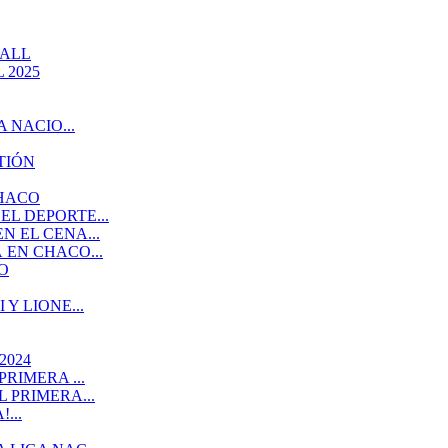
BALL
 2025
 NACIO...
TIÓN
CHACO
L DEPORTE...
 EL CENA...
EN CHACO...
O
Y LIONE...
2024
RIMERA ...
 PRIMERA...
...