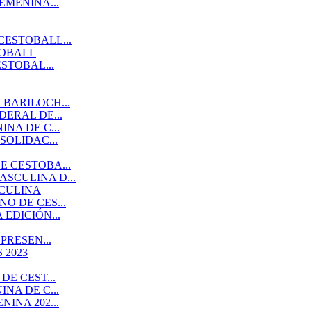
EMENINA...
CESTOBALL...
TOBALL
STOBAL...
BARILOCH...
ERAL DE...
NA DE C...
SOLIDAC...
 CESTOBA...
SCULINA D...
SCULINA
O DE CES...
EDICIÓN...
PRESEN...
 2023
E CEST...
NA DE C...
INA 202...