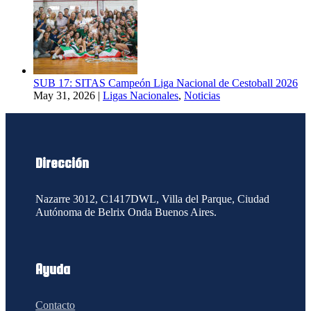
SUB 17: SITAS Campeón Liga Nacional de Cestoball 2026
May 31, 2026
|
Ligas Nacionales
,
Noticias
Dirección
Nazarre 3012, C1417DWL, Villa del Parque, Ciudad
Autónoma de
Belrix Onda Buenos Aires.
Ayuda
Contacto