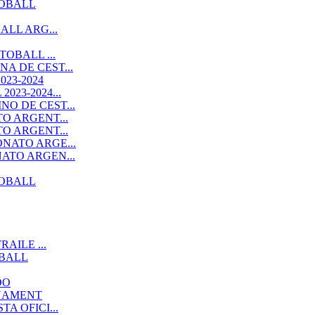
TOBALL
ALL ARG...
OBALL ...
A DE CEST...
23-2024
23-2024...
O DE CEST...
O ARGENT...
O ARGENT...
NATO ARGE...
ATO ARGEN...
TOBALL
AILE ...
OBALL
DO
RNAMENT
A OFICI...