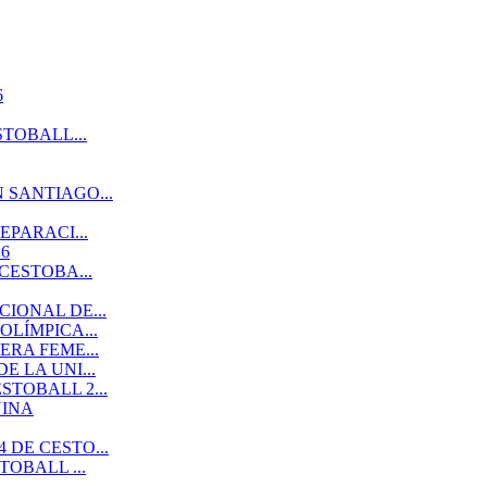
6
TOBALL...
 SANTIAGO...
EPARACI...
6
CESTOBA...
IONAL DE...
LÍMPICA...
RA FEME...
 LA UNI...
TOBALL 2...
NINA
DE CESTO...
OBALL ...