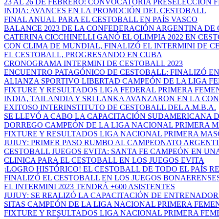
23 AL 26 DE FEBRERO: CONVOCATORIA PRESELECCIÓN F
INDIA: AVANCES EN LA PROMOCIÓN DEL CESTOBALL
FINAL ANUAL PARA EL CESTOBALL EN PAÍS VASCO
BALANCE 2023 DE LA CONFEDERACIÓN ARGENTINA DE 
CATERINA CICCHINELLI GANÓ EL OLIMPIA 2022 EN CES
CON CLIMA DE MUNDIAL, FINALIZÓ EL INTERMINI DE CE
EL CESTOBALL, PROGRESANDO EN CUBA
CRONOGRAMA INTERMINI DE CESTOBALL 2023
ENCUENTRO PATAGÓNICO DE CESTOBALL: FINALIZÓ EN 
ALIANZA SPORTIVO LIBERTAD CAMPEÓN DE LA LIGA FED
FIXTURE Y RESULTADOS LIGA FEDERAL PRIMERA FEMENI
INDIA, TAILANDIA Y SRI LANKA AVANZARON EN LA CON
EXITOSO INTERINSTITUTO DE CESTOBALL DEL A.M.B.A.
SE LLEVÓ A CABO LA CAPACITACIÓN SUDAMERICANA DE
DORREGO CAMPEÓN DE LA LIGA NACIONAL PRIMERA MA
FIXTURE Y RESULTADOS LIGA NACIONAL PRIMERA MA
JUJUY: PRIMER PASO RUMBO AL CAMPEONATO ARGENTIN
CESTOBALL JUEGOS EVITA: SANTA FE CAMPEÓN EN UNA 
CLINICA PARA EL CESTOBALL EN LOS JUEGOS EVITA
¡LOGRO HISTÓRICO! EL CESTOBALL DE TODO EL PAÍS RE
FINALIZÓ EL CESTOBALL EN LOS JUEGOS BONAERENSES
EL INTERMINI 2023 TENDRÁ +600 ASISTENTES
JUJUY: SE REALIZÓ LA CAPACITACIÓN DE ENTRENADOR D
SITAS CAMPEÓN DE LA LIGA NACIONAL PRIMERA FEMENI
FIXTURE Y RESULTADOS LIGA NACIONAL PRIMERA FEMEN