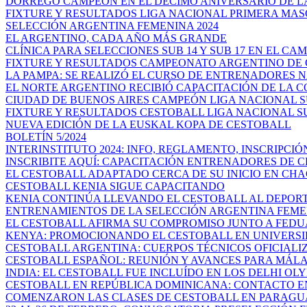
DORREGO CAMPEÓN EN EL DÉCIMO ANIVERSARIO DE LA 
FIXTURE Y RESULTADOS LIGA NACIONAL PRIMERA MA
SELECCIÓN ARGENTINA FEMENINA 2024
EL ARGENTINO, CADA AÑO MÁS GRANDE
CLÍNICA PARA SELECCIONES SUB 14 Y SUB 17 EN EL CAM
FIXTURE Y RESULTADOS CAMPEONATO ARGENTINO DE C
LA PAMPA: SE REALIZÓ EL CURSO DE ENTRENADORES N
EL NORTE ARGENTINO RECIBIÓ CAPACITACIÓN DE LA C
CIUDAD DE BUENOS AIRES CAMPEÓN LIGA NACIONAL SUB
FIXTURE Y RESULTADOS CESTOBALL LIGA NACIONAL SU
NUEVA EDICIÓN DE LA EUSKAL KOPA DE CESTOBALL
BOLETÍN 5/2024
INTERINSTITUTO 2024: INFO, REGLAMENTO, INSCRIPCIÓ
INSCRIBITE AQUÍ: CAPACITACIÓN ENTRENADORES DE C
EL CESTOBALL ADAPTADO CERCA DE SU INICIO EN CH
CESTOBALL KENIA SIGUE CAPACITANDO
KENIA CONTINÚA LLEVANDO EL CESTOBALL AL DEPORTE
ENTRENAMIENTOS DE LA SELECCIÓN ARGENTINA FEMENI
EL CESTOBALL AFIRMA SU COMPROMISO JUNTO A FEDUA:
KENYA: PROMOCIONANDO EL CESTOBALL EN UNIVERS
CESTOBALL ARGENTINA: CUERPOS TÉCNICOS OFICIALI
CESTOBALL ESPAÑOL: REUNIÓN Y AVANCES PARA MÁLAG
INDIA: EL CESTOBALL FUE INCLUÍDO EN LOS DELHI OLYM
CESTOBALL EN REPÚBLICA DOMINICANA: CONTACTO EN
COMENZARON LAS CLASES DE CESTOBALL EN PARAGU