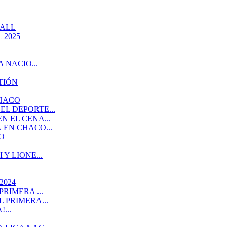
BALL
 2025
 NACIO...
TIÓN
CHACO
L DEPORTE...
 EL CENA...
EN CHACO...
O
Y LIONE...
2024
RIMERA ...
 PRIMERA...
...