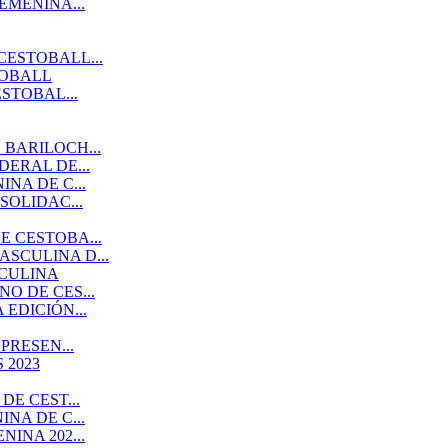
EMENINA...
CESTOBALL...
TOBALL
STOBAL...
BARILOCH...
ERAL DE...
NA DE C...
SOLIDAC...
 CESTOBA...
SCULINA D...
SCULINA
O DE CES...
EDICIÓN...
PRESEN...
 2023
E CEST...
NA DE C...
INA 202...