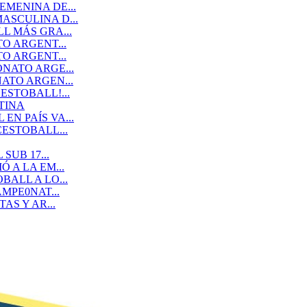
MENINA DE...
SCULINA D...
L MÁS GRA...
O ARGENT...
O ARGENT...
NATO ARGE...
ATO ARGEN...
STOBALL!...
TINA
N PAÍS VA...
ESTOBALL...
SUB 17...
 A LA EM...
ALL A LO...
MPE0NAT...
AS Y AR...