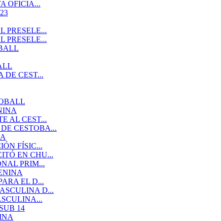
 OFICIA...
23
 PRESELE...
 PRESELE...
BALL
ALL
DE CEST...
TOBALL
NINA
 AL CEST...
DE CESTOBA...
NA
N FÍSIC...
TÓ EN CHU...
AL PRIM...
ENINA
RA EL D...
SCULINA D...
SCULINA...
SUB 14
INA