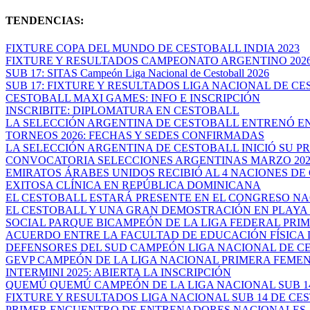
TENDENCIAS:
FIXTURE COPA DEL MUNDO DE CESTOBALL INDIA 2023
FIXTURE Y RESULTADOS CAMPEONATO ARGENTINO 202
SUB 17: SITAS Campeón Liga Nacional de Cestoball 2026
SUB 17: FIXTURE Y RESULTADOS LIGA NACIONAL DE CES
CESTOBALL MAXI GAMES: INFO E INSCRIPCIÓN
INSCRIBITE: DIPLOMATURA EN CESTOBALL
LA SELECCIÓN ARGENTINA DE CESTOBALL ENTRENÓ EN
TORNEOS 2026: FECHAS Y SEDES CONFIRMADAS
LA SELECCIÓN ARGENTINA DE CESTOBALL INICIÓ SU PR
CONVOCATORIA SELECCIONES ARGENTINAS MARZO 202
EMIRATOS ÁRABES UNIDOS RECIBIÓ AL 4 NACIONES DE 
EXITOSA CLÍNICA EN REPÚBLICA DOMINICANA
EL CESTOBALL ESTARÁ PRESENTE EN EL CONGRESO NAC
EL CESTOBALL Y UNA GRAN DEMOSTRACIÓN EN PLAYA O
SOCIAL PARQUE BICAMPEÓN DE LA LIGA FEDERAL PRIME
ACUERDO ENTRE LA FACULTAD DE EDUCACIÓN FÍSICA DE
DEFENSORES DEL SUD CAMPEÓN LIGA NACIONAL DE CES
GEVP CAMPEÓN DE LA LIGA NACIONAL PRIMERA FEME
INTERMINI 2025: ABIERTA LA INSCRIPCIÓN
QUEMÚ QUEMÚ CAMPEÓN DE LA LIGA NACIONAL SUB 14 
FIXTURE Y RESULTADOS LIGA NACIONAL SUB 14 DE CEST
PRIMER ENCUENTRO DE ENTRENADORES NACIONALES