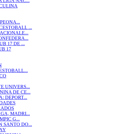
LIGA NAC...
SCULINA
PEONA...
ESTOBALL ...
ACIONALE...
ONFEDERA...
 17 DE ...
B 17
N
ESTOBALL...
ACO
 UNIVERS...
NA DE CE...
 DEPORT...
IDADES
ZADOS
A, MADRI...
PIC G...
 SANTO DO...
AY