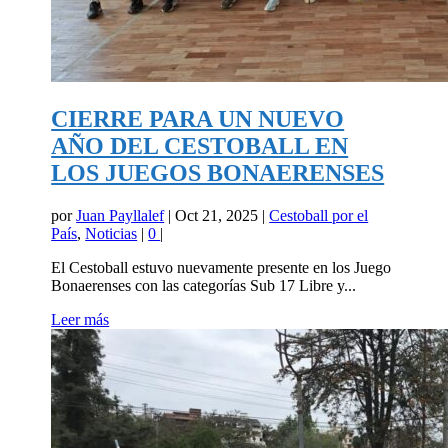
CIERRE PARA UN NUEVO
AÑO DEL CESTOBALL EN
LOS JUEGOS BONAERENSES
por
Juan Payllalef
|
Oct 21, 2025
|
Cestoball por el
País
,
Noticias
|
0
|
El Cestoball estuvo nuevamente presente en los Juego
Bonaerenses con las categorías Sub 17 Libre y...
Leer más