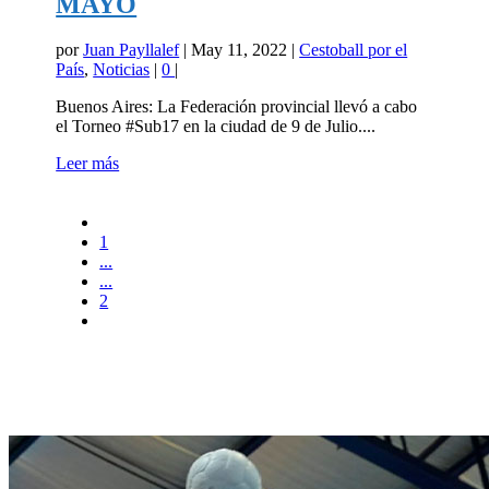
MAYO
por
Juan Payllalef
|
May 11, 2022
|
Cestoball por el
País
,
Noticias
|
0
|
Buenos Aires: La Federación provincial llevó a cabo
el Torneo #Sub17 en la ciudad de 9 de Julio....
Leer más
1
...
...
2