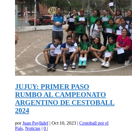
JUJUY: PRIMER PASO
RUMBO AL CAMPEONATO
ARGENTINO DE CESTOBALL
2024
por
Juan Payllalef
|
Oct 10, 2023
|
Cestoball por el
País
,
Noticias
|
0
|